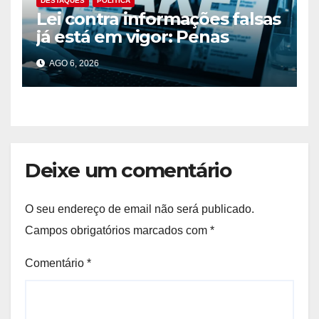
DESTAQUES
POLÍTICA
Lei contra informações falsas
já está em vigor: Penas
podem chegar aos 10 anos
AGO 6, 2026
de prisão
Deixe um comentário
O seu endereço de email não será publicado.
Campos obrigatórios marcados com
*
Comentário
*