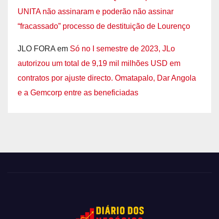
UNITA não assinaram e poderão não assinar
“fracassado” processo de destituição de Lourenço
JLO FORA
em
Só no I semestre de 2023, JLo
autorizou um total de 9,19 mil milhões USD em
contratos por ajuste directo. Omatapalo, Dar Angola
e a Gemcorp entre as beneficiadas