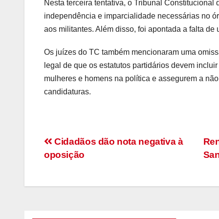
Nesta terceira tentativa, o Tribunal Constituciona
independência e imparcialidade necessárias no órg
aos militantes. Além disso, foi apontada a falta de
Os juízes do TC também mencionaram uma omissão s
legal de que os estatutos partidários devem inclu
mulheres e homens na política e assegurem a não 
candidaturas.
Navegação
Cidadãos dão nota negativa à
Ren
oposição
Sa
de
artigos