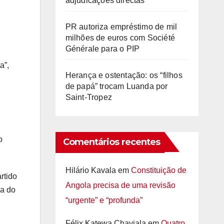
adjudicações directas
PR autoriza empréstimo de mil
milhões de euros com Société
Générale para o PIP
a”,
Herança e ostentação: os “filhos
de papá” trocam Luanda por
Saint-Tropez
o
Comentários recentes
Hilário Kavala
em
Constituição de
rtido
Angola precisa de uma revisão
ia do
“urgente” e “profunda”
Félix Katewa Chaviala
em
Quatro