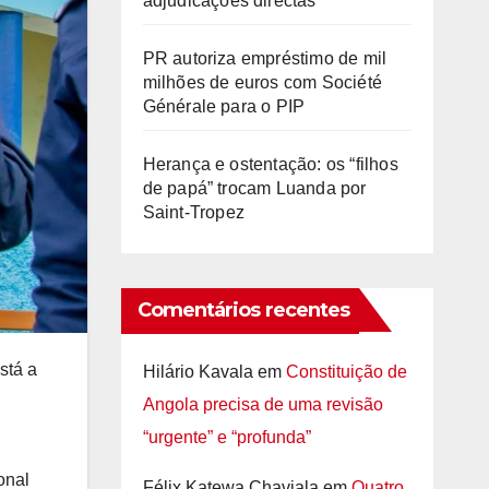
adjudicações directas
PR autoriza empréstimo de mil
milhões de euros com Société
Générale para o PIP
Herança e ostentação: os “filhos
de papá” trocam Luanda por
Saint-Tropez
Comentários recentes
stá a
Hilário Kavala
em
Constituição de
Angola precisa de uma revisão
.
“urgente” e “profunda”
onal
Félix Katewa Chaviala
em
Quatro