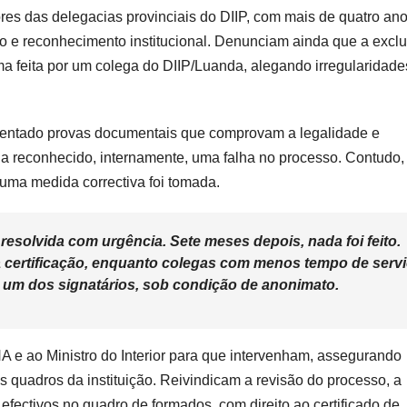
res das delegacias provinciais do DIIP, com mais de quatro an
to e reconhecimento institucional. Denunciam ainda que a excl
a feita por um colega do DIIP/Luanda, alegando irregularidade
sentado provas documentais que comprovam a legalidade e
ria reconhecido, internamente, uma falha no processo. Contudo,
ma medida correctiva foi tomada.
resolvida com urgência. Sete meses depois, nada foi feito.
a certificação, enquanto colegas com menos tempo de serv
 um dos signatários, sob condição de anonimato.
A e ao Ministro do Interior para que intervenham, assegurando
s quadros da instituição. Reivindicam a revisão do processo, a
efectivos no quadro de formados, com direito ao certificado de