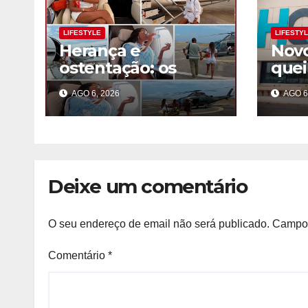
LIFESTYLE
LIFESTY
Herança e
Novo
ostentação: os
que
“filhos de papá”
Kila
AGO 6, 2026
AGO 6
trocam Luanda por
Sist
Saint-Tropez
de S
com 
Deixe um comentário
O seu endereço de email não será publicado.
Campos
Comentário
*