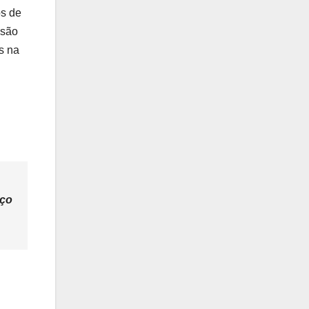
os de
usão
s na
iço