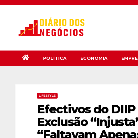
Skip
to
content
POLÍTICA
ECONOMIA
EMPRE
LIFESTYLE
Efectivos do DIIP
Exclusão “Injust
“Faltavam Apenas