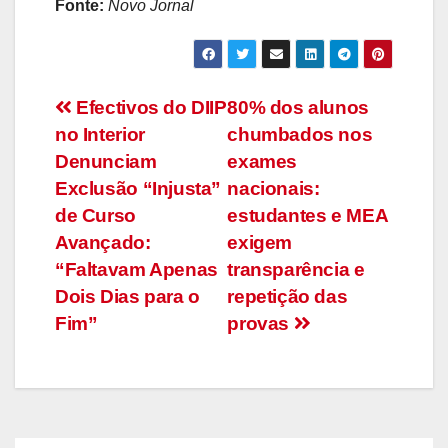
Fonte:
Novo Jornal
Navegação
Efectivos do DIIP
80% dos alunos
no Interior
chumbados nos
de
Denunciam
exames
artigos
Exclusão “Injusta”
nacionais:
de Curso
estudantes e MEA
Avançado:
exigem
“Faltavam Apenas
transparência e
Dois Dias para o
repetição das
Fim”
provas