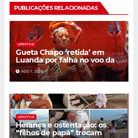
PUBLICAÇÕES RELACIONADAS
LIFESTYLE
Gueta Chapo ‘retida’ em
Luanda por falha no voo da
TAAG
AGO 7, 2026
LIFESTYLE
Herança e ostentação: os
“filhos de papá” trocam