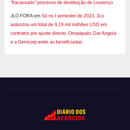
“fracassado” processo de destituição de Lourenço
JLO FORA
em
Só no I semestre de 2023, JLo
autorizou um total de 9,19 mil milhões USD em
contratos por ajuste directo. Omatapalo, Dar Angola
e a Gemcorp entre as beneficiadas