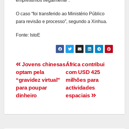
empréstimos ilegalmente”.
O caso “foi transferido ao Ministério Público
para revisão e processo”, segundo a Xinhua.
Fonte: IstoE
Navegação
Jovens chinesas
África contribui
optam pela
com USD 425
de
“gravidez virtual”
milhões para
artigos
para poupar
actividades
dinheiro
espaciais