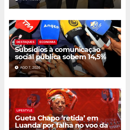
dos problemas do país
durante acto de posse
DESTAQUES
ECONOMIA
Subsídios à comunicação
social pública sobem 14,5%
para 39,2 mil milhões Kz em
AGO 7, 2026
2025
LIFESTYLE
Gueta Chapo ‘retida’ em
Luanda por falha no voo da