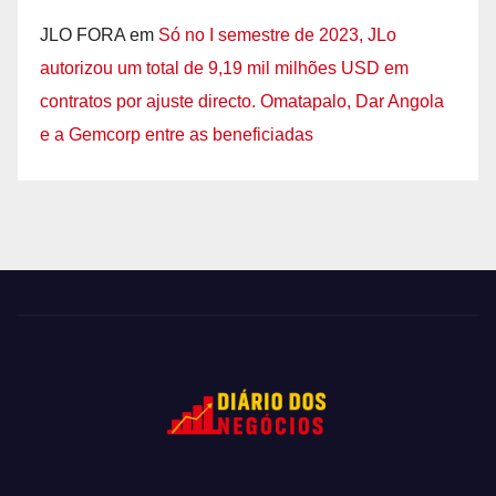
JLO FORA
em
Só no I semestre de 2023, JLo
autorizou um total de 9,19 mil milhões USD em
contratos por ajuste directo. Omatapalo, Dar Angola
e a Gemcorp entre as beneficiadas