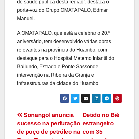
de saúde pública desta região”, destaca o
porta-voz do Grupo OMATAPALO, Edmar
Manuel.
A OMATAPALO, que está a celebrar o 20.º
aniversário, tem desenvolvido várias obras
relevantes na província do Huambo, com
destaque para o Hospital Materno Infantil do
Bailundo, Estrada e Ponte Sassonde,
intervenção na Ribeira da Granja e
infraestruturas da cidade do Huambo.
Navegação
Sonangol anuncia
Detido no Bié
sucesso na perfuração
estrangeiro
de
de poço de petróleo na
com 35