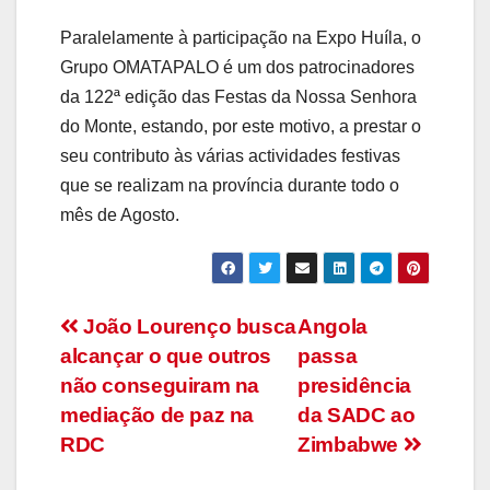
Paralelamente à participação na Expo Huíla, o
Grupo OMATAPALO é um dos patrocinadores
da 122ª edição das Festas da Nossa Senhora
do Monte, estando, por este motivo, a prestar o
seu contributo às várias actividades festivas
que se realizam na província durante todo o
mês de Agosto.
Navegação
João Lourenço busca
Angola
alcançar o que outros
passa
de
não conseguiram na
presidência
artigos
mediação de paz na
da SADC ao
RDC
Zimbabwe