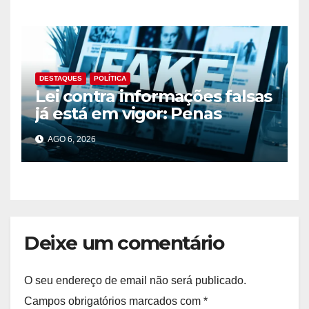
DESTAQUES
POLÍTICA
Lei contra informações falsas
já está em vigor: Penas
podem chegar aos 10 anos
AGO 6, 2026
de prisão
Deixe um comentário
O seu endereço de email não será publicado.
Campos obrigatórios marcados com
*