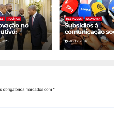
UES
POLÍTICA
DESTAQUES
ECONOMIA
ovação no
Subsídios à
utivo:
comunicação soc
idente exige
pública sobem
, 2026
AGO 7, 2026
promisso na
14,5% para 39,2 
lução dos
milhões Kz em 2
lemas do país
nte acto de
se
 obrigatórios marcados com
*