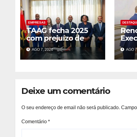
EMPRESAS
DESTAQ
TAAG fecha 2025
Ren
com prejuízo de
Exec
144,7 milhões USD;
Pres
AGO 7, 2026
AGO 7
KPMG mantém
com
reservas sobre as
reso
contas
prob
dura
pos
Deixe um comentário
O seu endereço de email não será publicado.
Campos
Comentário
*