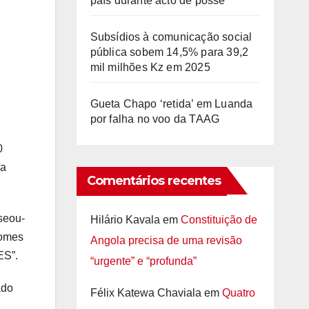
país durante acto de posse
Subsídios à comunicação social
pública sobem 14,5% para 39,2
mil milhões Kz em 2025
Gueta Chapo ‘retida’ em Luanda
por falha no voo da TAAG
0
da
Comentários recentes
seou-
Hilário Kavala
em
Constituição de
nomes
Angola precisa de uma revisão
ES”.
“urgente” e “profunda”
ado
Félix Katewa Chaviala
em
Quatro