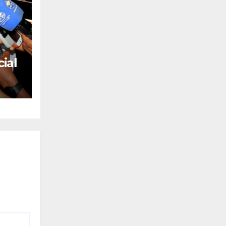
ial
mil
025