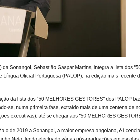
da Sonangol, Sebastião Gaspar Martins, integra a lista dos “5
ngua Oficial Portuguesa (PALOP), na edição mais recente 
boração da lista dos “50 MELHORES GESTORES” dos PALOP ba
ndo-se, numa primeira fase, extraído mais de uma centena de 
 funções executivas), até se chegar aos “50 MELHORES GESTOR
Maio de 2019 a Sonangol, a maior empresa angolana, é licenci
inho Neto, tendo efectuado várias pós-graduações em escolas