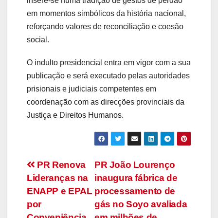
insere-se numa tradição de gestos de perdão
em momentos simbólicos da história nacional,
reforçando valores de reconciliação e coesão
social.
O indulto presidencial entra em vigor com a sua
publicação e será executado pelas autoridades
prisionais e judiciais competentes em
coordenação com as direcções provinciais da
Justiça e Direitos Humanos.
Navegação
PR Renova
PR João Lourenço
Lideranças na
inaugura fábrica de
de
ENAPP e EPAL
processamento de
artigos
por
gás no Soyo avaliada
Conveniência
em milhões de