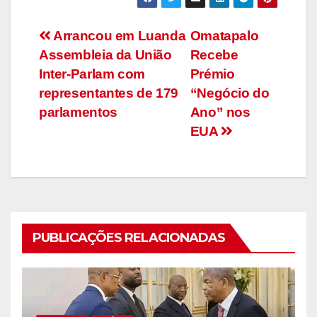
Navegação
Arrancou em Luanda
Omatapalo
Assembleia da União
Recebe
de
Inter-Parlam com
Prémio
artigos
representantes de 179
“Negócio do
parlamentos
Ano” nos
EUA
PUBLICAÇÕES RELACIONADAS