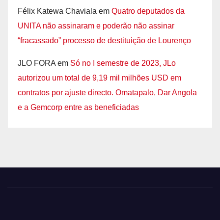
Félix Katewa Chaviala
em
Quatro deputados da
UNITA não assinaram e poderão não assinar
“fracassado” processo de destituição de Lourenço
JLO FORA
em
Só no I semestre de 2023, JLo
autorizou um total de 9,19 mil milhões USD em
contratos por ajuste directo. Omatapalo, Dar Angola
e a Gemcorp entre as beneficiadas