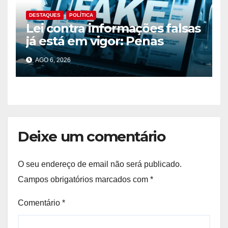
DESTAQUES
POLÍTICA
Lei contra informações falsas
já está em vigor: Penas
podem chegar aos 10 anos
AGO 6, 2026
de prisão
Deixe um comentário
O seu endereço de email não será publicado.
Campos obrigatórios marcados com
*
Comentário
*