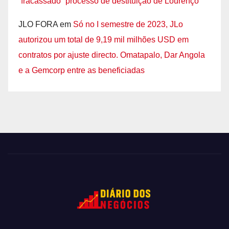
“fracassado” processo de destituição de Lourenço
JLO FORA
em
Só no I semestre de 2023, JLo
autorizou um total de 9,19 mil milhões USD em
contratos por ajuste directo. Omatapalo, Dar Angola
e a Gemcorp entre as beneficiadas