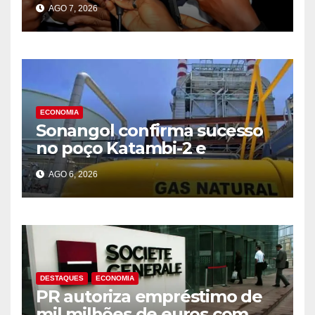
AGO 7, 2026
2025
ECONOMIA
Sonangol confirma sucesso
no poço Katambi-2 e
antecipa novo ciclo de
AGO 6, 2026
produção de gás na Bacia de
Benguela
DESTAQUES
ECONOMIA
PR autoriza empréstimo de
mil milhões de euros com