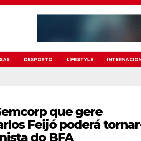
SAS
DESPORTO
LIFESTYLE
INTERNACIO
Gemcorp que gere
los Feijó poderá tornar
onista do BFA