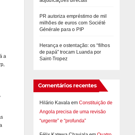
adjudicações directas
PR autoriza empréstimo de mil
milhões de euros com Société
Générale para o PIP
Herança e ostentação: os “filhos
de papá” trocam Luanda por
á a
Saint-Tropez
rp,
Comentários recentes
,
Hilário Kavala
em
Constituição de
Angola precisa de uma revisão
as
“urgente” e “profunda”
a
Félix Katewa Chaviala
em
Quatro