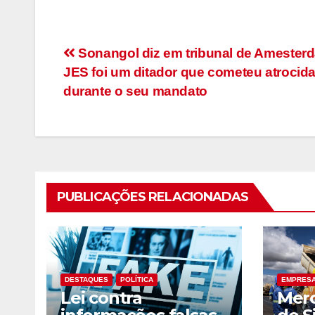
Navegação
Sonangol diz em tribunal de Amester
JES foi um ditador que cometeu atrocid
de
durante o seu mandato
artigos
PUBLICAÇÕES RELACIONADAS
DESTAQUES
POLÍTICA
EMPRES
Lei contra
Merc