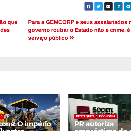
dão que
Para a GEMCORP e seus assalariados 
ades
governo roubar o Estado não é crime, é
serviço público
AS
DESTAQUES
ECONOMIA
ons: O império
PR autoriza