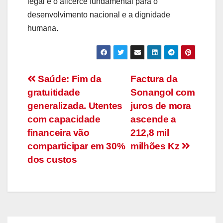
legal é o alicerce fundamental para o
desenvolvimento nacional e a dignidade
humana.
Navegação
Saúde: Fim da
Factura da
gratuitidade
Sonangol com
de
generalizada. Utentes
juros de mora
artigos
com capacidade
ascende a
financeira vão
212,8 mil
comparticipar em 30%
milhões Kz
dos custos